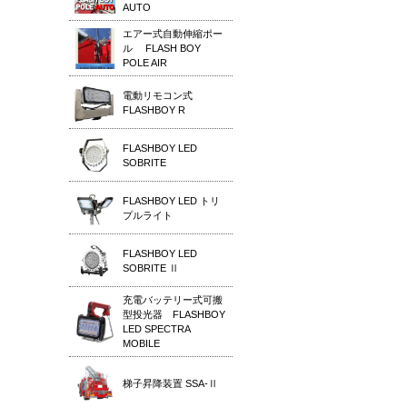
AUTO
エアー式自動伸縮ポー
ル FLASH BOY
POLE AIR
電動リモコン式
FLASHBOY R
FLASHBOY LED
SOBRITE
FLASHBOY LED トリ
プルライト
FLASHBOY LED
SOBRITE Ⅱ
充電バッテリー式可搬
型投光器 FLASHBOY
LED SPECTRA
MOBILE
梯子昇降装置 SSA-Ⅱ