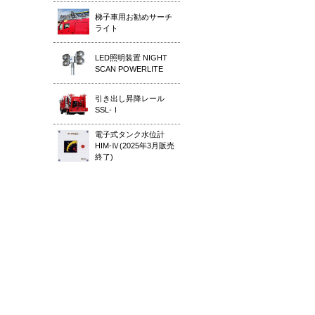
梯子車用お勧めサーチ
ライト
LED照明装置 NIGHT
SCAN POWERLITE
引き出し昇降レール
SSL-Ⅰ
電子式タンク水位計
HIM-Ⅳ(2025年3月販売
終了)