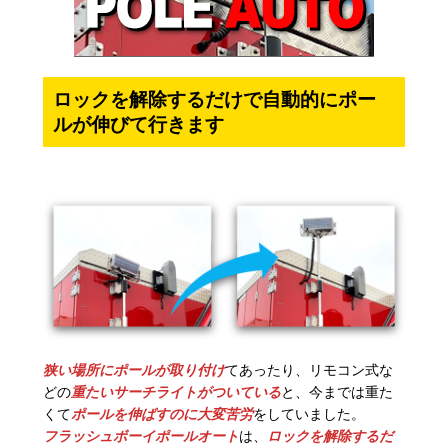
ロックを解除するだけで自動的にポー
ルが伸びて行きます
狭い場所にポールが取り付け
てあったり、リモコン式な
どの
重たいサーチライトがついている
と、今までは重た
くて
ポールを伸ばすのに大変苦労
をしていました。
フラッシュボーイポールオート
は、
ロックを解除するだ