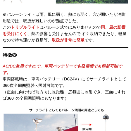
※バルーンライトは雨、風に弱く、熱にも弱く、穴が開いたり消防
用途では、取扱が難しいのが難点でした。
この
トリプルライト
はバルーン式ではありませんので
雨、風の影響
を受けにくく
、熱の影響も受けませんので すぐ収納できたり、軽量
なので持ち運びが容易等、
取扱が非常に簡単
です。
特徴③
AC/DC兼用ですので、車両バッテリーでも発電機でも照射可能で
す。
車両搭載時は、車両バッテリー（DC24V）にてサーチライトとして
360度全周囲照射へ照射可能です。
（正面に向ければ前方向に長距離、広範囲に照射でき、三面にすれ
ば360°の全周囲照明にもなります）