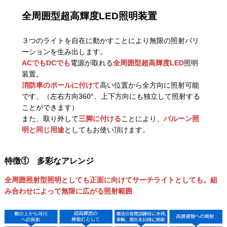
全周囲型超高輝度LED照明装置
３つのライトを自在に動かすことにより無限の照射バリ
ーションを生み出します。
ACでもDCでも
電源が取れる
全周囲型超高輝度LED
照明
装置。
消防車のポールに付けて
高い位置から全方向に照射可能
です。（左右方向360°、上下方向にも独立して照射する
ことができます）
また、取り外して
三脚に付ける
ことにより、
バルーン照
明と同じ用途
としてもお使い頂けます。
特徴① 多彩なアレンジ
全周囲照射型照明としても正面に向けてサーチライトとしても。組
み合わせによって無限に広がる照射範囲