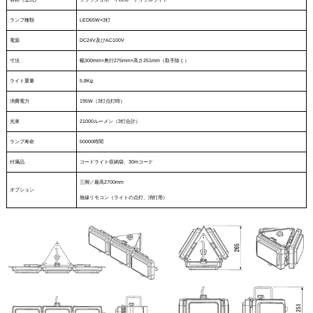
ランプ種類
LED65W×3灯
電源
DC24V及びAC100V
寸法
幅300mm×奥行275mm×高さ251mm（取手除く）
ライト重量
5.8Kg
消費電力
195W（3灯点灯時）
光束
21000ルーメン（3灯合計）
ランプ寿命
50000時間
付属品
コードライト収納袋、30mコード
三脚／最高2700mm
オプション
無線リモコン（ライトの点灯、消灯用）