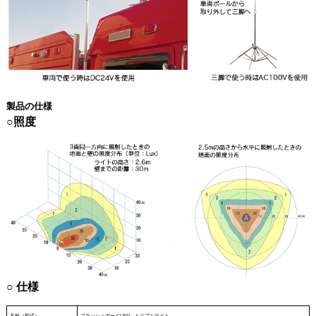
製品の仕様
○照度
○ 仕様
名称（型式）
フラッシュボーイLED トリプルライト